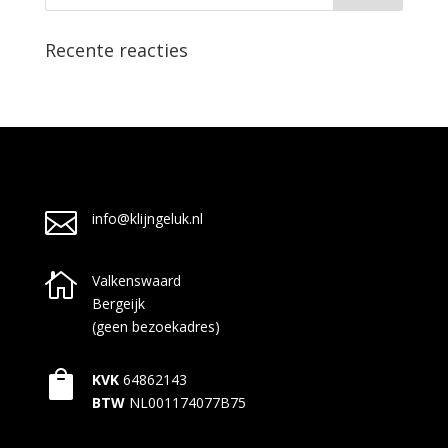
Recente reacties

info@klijngeluk.nl

Valkenswaard
Bergeijk
(geen bezoekadres)

KVK
64862143
BTW
NL001174077B75