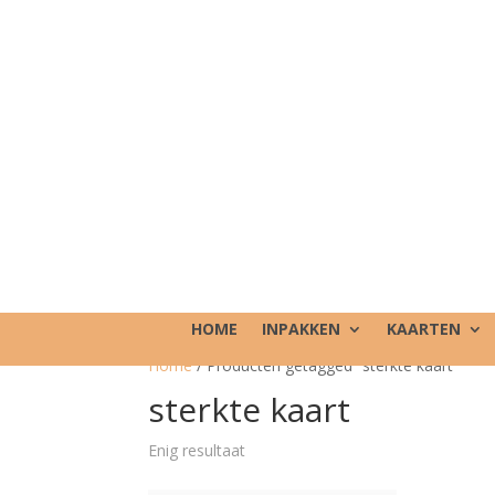
HOME
INPAKKEN
KAARTEN
Home
/ Producten getagged “sterkte kaart”
sterkte kaart
Enig resultaat