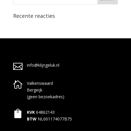
Recente reacties

info@klijngeluk.nl

Valkenswaard
Bergeijk
(geen bezoekadres)

KVK
64862143
BTW
NL001174077B75