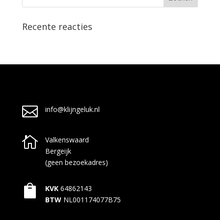
Recente reacties

info@klijngeluk.nl

Valkenswaard
Bergeijk
(geen bezoekadres)

KVK
64862143
BTW
NL001174077B75