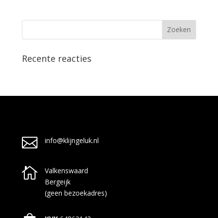
Recente reacties

info@klijngeluk.nl

Valkenswaard
Bergeijk
(geen bezoekadres)