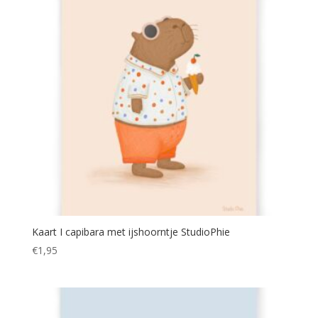
Kaart I capibara met ijshoorntje StudioPhie
€
1,95