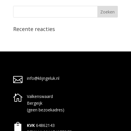
Recente reacties

info@klijngeluk.nl

Valkenswaard
Bergeijk
(geen bezoekadres)

KVK
64862143