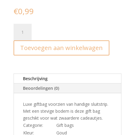
€
0,99
Blokzak
I
goud-
Toevoegen aan winkelwagen
M
(2st)
aantal
Beschrijving
Beoordelingen (0)
Luxe giftbag voorzien van handige sluitstrip.
Met een stevige bodem is deze gift bag
geschikt voor wat zwaardere cadeautjes.
Categorie:
Gift bags
Kleur:
Goud