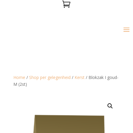

Home
/
Shop per gelegenheid
/
Kerst
/ Blokzak I goud-
M (2st)