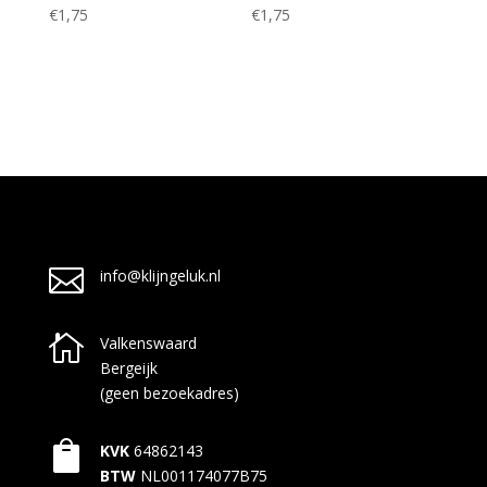
€
1,75
€
1,75

info@klijngeluk.nl

Valkenswaard
Bergeijk
(geen bezoekadres)

KVK
64862143
BTW
NL001174077B75