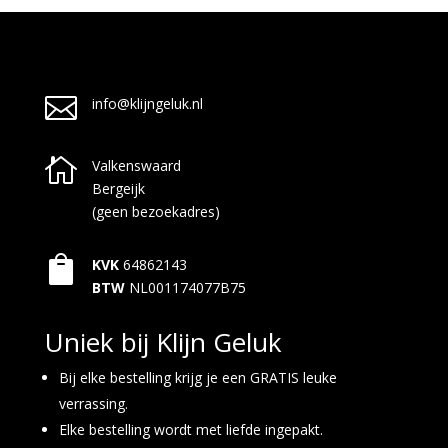

info@klijngeluk.nl

Valkenswaard
Bergeijk
(geen bezoekadres)

KVK
64862143
BTW
NL001174077B75
Uniek bij Klijn Geluk
Bij elke bestelling krijg je een GRATIS leuke
verrassing.
Elke bestelling wordt met liefde ingepakt.