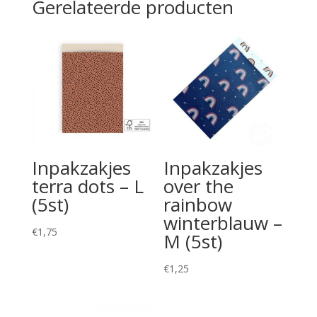
Gerelateerde producten
Inpakzakjes
Inpakzakjes
terra dots – L
over the
(5st)
rainbow
winterblauw –
€
1,75
M (5st)
€
1,25