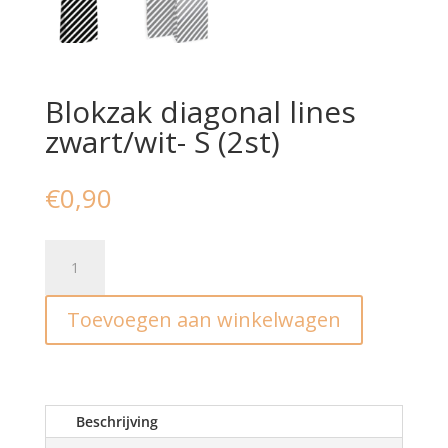
Blokzak diagonal lines
zwart/wit- S (2st)
€
0,90
Blokzak
diagonal
lines
Toevoegen aan winkelwagen
zwart/wit-
S
(2st)
aantal
Beschrijving