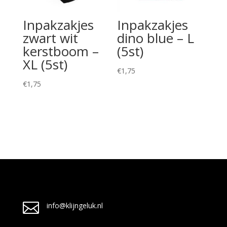
Inpakzakjes
Inpakzakjes
zwart wit
dino blue – L
kerstboom –
(5st)
XL (5st)
€
1,75
€
1,75

info@klijngeluk.nl