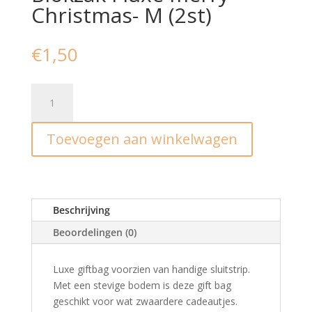
Christmas- M (2st)
€
1,50
Blokzak
I
luxe
Toevoegen aan winkelwagen
merry
Christmas-
M
(2st)
aantal
Beschrijving
Beoordelingen (0)
Luxe giftbag voorzien van handige sluitstrip.
Met een stevige bodem is deze gift bag
geschikt voor wat zwaardere cadeautjes.