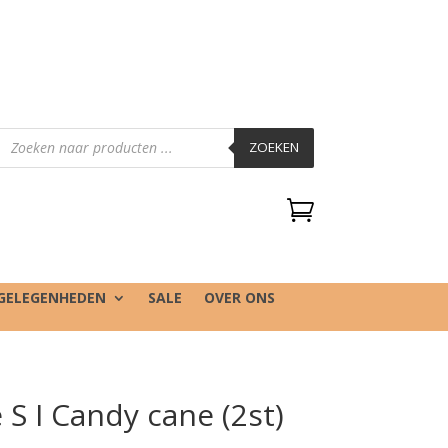
Producten
zoeken
ZOEKEN

GELEGENHEDEN
SALE
OVER ONS
S I Candy cane (2st)