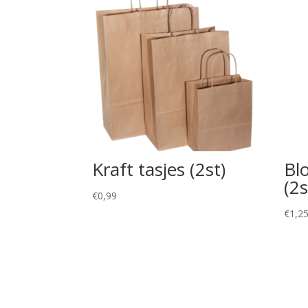
Kraft tasjes (2st)
Bl
(2s
€
0,99
€
1,2