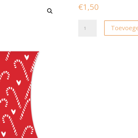
€
1,50
Gondeldoosje
Toevoege
S
I
Candy
cane
(2st)
aantal