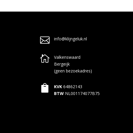

info@klijngeluk.nl

Valkenswaard
Bergeijk
(geen bezoekadres)

KVK
64862143
BTW
NL001174077B75