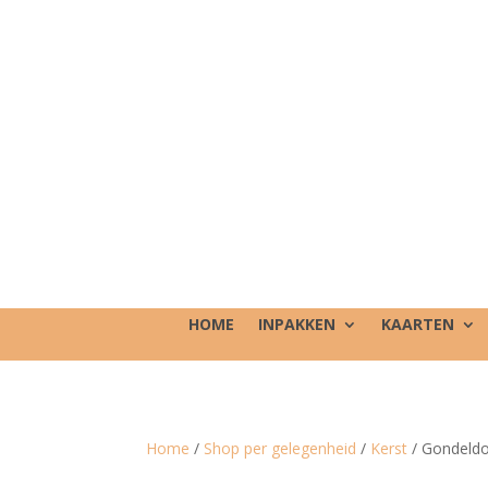
HOME
INPAKKEN
KAARTEN
Home
/
Shop per gelegenheid
/
Kerst
/ Gondeldo