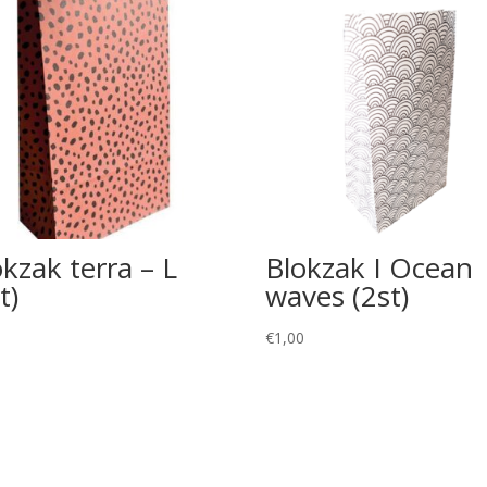
okzak terra – L
Blokzak I Ocean
t)
waves (2st)
5
€
1,00