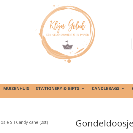
MUIZENHUIS
STATIONERY & GIFTS
CANDLEBAGS
Gondeldoosje 
osje S I Candy cane (2st)