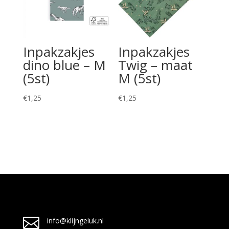
Inpakzakjes
Inpakzakjes
dino blue – M
Twig – maat
(5st)
M (5st)
€
1,25
€
1,25

info@klijngeluk.nl