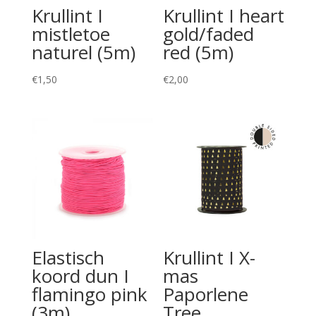
Krullint I
Krullint I heart
mistletoe
gold/faded
naturel (5m)
red (5m)
€
1,50
€
2,00
Elastisch
Krullint I X-
koord dun I
mas
flamingo pink
Paporlene
(3m)
Tree