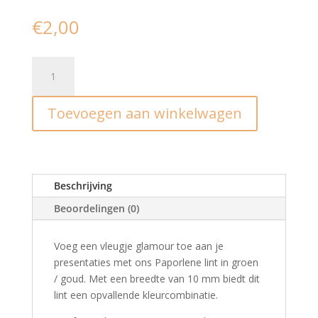
€
2,00
Krullint
I
bright
Toevoegen aan winkelwagen
green/gold
(5m)
aantal
Beschrijving
Beoordelingen (0)
Voeg een vleugje glamour toe aan je
presentaties met ons Paporlene lint in groen
/ goud. Met een breedte van 10 mm biedt dit
lint een opvallende kleurcombinatie.