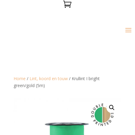

Home
/
Lint, koord en touw
/ Krullint I bright
green/gold (5m)