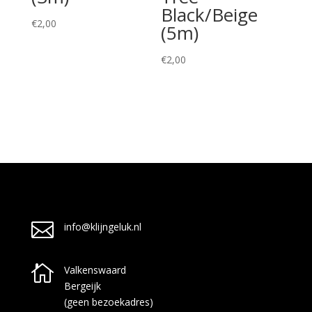
Black/Beige
€
2,00
(5m)
€
2,00

info@klijngeluk.nl

Valkenswaard
Bergeijk
(geen bezoekadres)