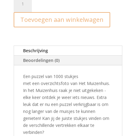
I
puzzel
Toevoegen aan winkelwagen
bij
de
buren
1000
stukjes
Beschrijving
aantal
Beoordelingen (0)
Een puzzel van 1000 stukjes
met een overzichtsfoto van Het Muizenhuis.
In het Muizenhuis raak je niet uitgekeken -
elke keer ontdek je weer iets nieuws. Extra
leuk dat er nu een puzzel verkrijgbaar is om
nog langer van de muisjes te kunnen
genieten! Kan jij de juiste stukjes vinden om
de verschillende vertrekken elkaar te
verbinden?