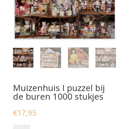
Muizenhuis I puzzel bij
de buren 1000 stukjes
€
17,95
Muizenhuis