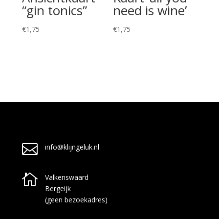
“gin tonics”
need is wine’
€
1,75
€
1,75

info@klijngeluk.nl

Valkenswaard
Bergeijk
(geen bezoekadres)