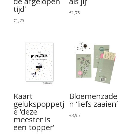
de afgelopen
als jij’
tijd’
€
1,75
€
1,75
Kaart
Bloemenzade
gelukspoppetj
n ‘liefs zaaien’
e ‘deze
€
3,95
meester is
een topper’