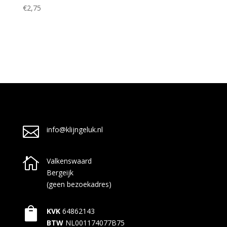
€
2,75

info@klijngeluk.nl

Valkenswaard
Bergeijk
(geen bezoekadres)

KVK
64862143
BTW
NL001174077B75