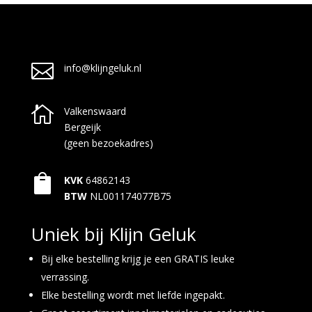

info@klijngeluk.nl

Valkenswaard
Bergeijk
(geen bezoekadres)

KVK
64862143
BTW
NL001174077B75
Uniek bij Klijn Geluk
Bij elke bestelling krijg je een GRATIS leuke
verrassing.
Elke bestelling wordt met liefde ingepakt.