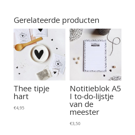
Gerelateerde producten
Thee tipje
Notitieblok A5
hart
I to-do-lijstje
van de
€
4,95
meester
€
3,50