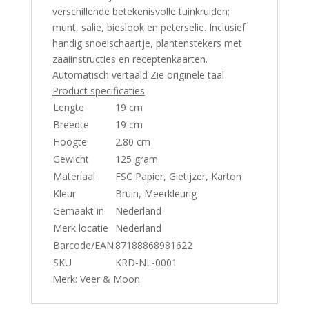
verschillende betekenisvolle tuinkruiden;
munt, salie, bieslook en peterselie. Inclusief
handig snoeischaartje, plantenstekers met
zaaiinstructies en receptenkaarten.
Automatisch vertaald
Zie originele taal
Product specificaties
Lengte
19 cm
Breedte
19 cm
Hoogte
2.80 cm
Gewicht
125 gram
Materiaal
FSC Papier, Gietijzer, Karton
Kleur
Bruin, Meerkleurig
Gemaakt in
Nederland
Merk locatie
Nederland
Barcode/EAN
87188868981622
SKU
KRD-NL-0001
Merk: Veer & Moon