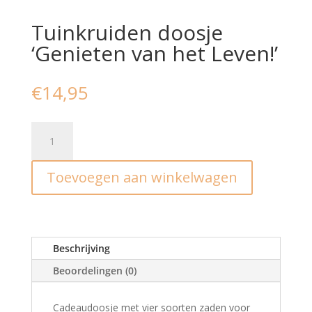
Tuinkruiden doosje
‘Genieten van het Leven!’
€
14,95
Tuinkruiden
doosje
'Genieten
Toevoegen aan winkelwagen
van
het
Leven!'
aantal
Beschrijving
Beoordelingen (0)
Cadeaudoosje met vier soorten zaden voor