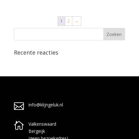
1
2
→
Recente reacties

info@klijngeluk.nl

Valkenswaard
Bergeijk
(geen bezoekadres)