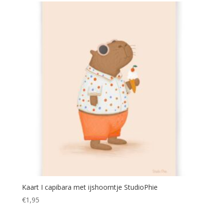
Kaart I capibara met ijshoorntje StudioPhie
€
1,95