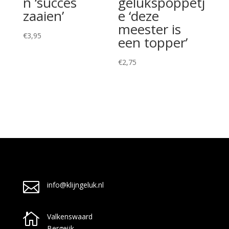
n ‘succes
gelukspoppetj
zaaien’
e ‘deze
meester is
€
3,95
een topper’
€
2,75

info@klijngeluk.nl

Valkenswaard
Bergeijk