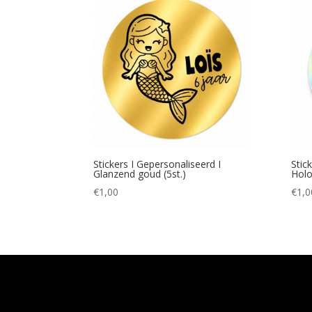
Stickers I Gepersonaliseerd I
Stic
Glanzend goud (5st.)
Holog
€
1,00
€
1,0