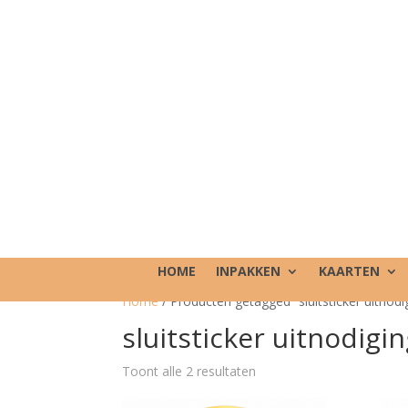
HOME
INPAKKEN
KAARTEN
Home
/ Producten getagged “sluitsticker uitnodi
sluitsticker uitnodigi
Toont alle 2 resultaten