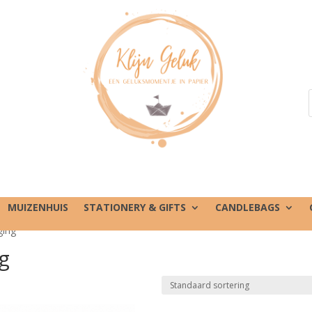
MUIZENHUIS
STATIONERY & GIFTS
CANDLEBAGS
ging”
ng