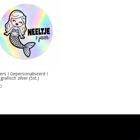
kers I Gepersonaliseerd I
rafisch zilver (5st.)
0